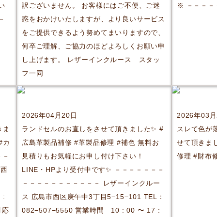
い
訳ございません。 お客様にはご不便、ご迷
※ －－－
－
惑をおかけいたしますが、より良いサービス
をご提供できるよう努めてまいりますので、
何卒ご理解、ご協力のほどよろしくお願い申
し上げます。 レザーインクルース スタッ
フ一同
2026年04月20日
2026年03
きま
ランドセルのお直しをさせて頂きました✨ #
スレて色が
#カ
広島革製品補修 #革製品修理 #補色 無料お
せて頂きまし
－－
見積りもお気軽にお申し付け下さい！
修理 #財布
市西
LINE・HPより受付中です✨ －－－－－－－
－－－－－－－－－－－ レザーインクルー
 :
ス 広島市西区庚午中3丁目5−15−101 TEL：
対応
082−507−5550 営業時間 10 : 00 〜 17 :