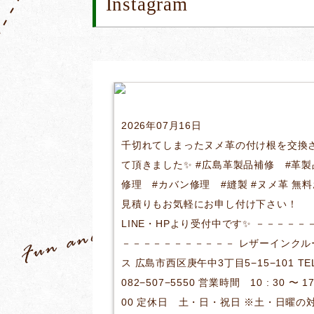
Instagram
2026年07月16日
千切れてしまったヌメ革の付け根を交換
て頂きました✨ #広島革製品補修 #革製
修理 #カバン修理 #縫製 #ヌメ革 無料
見積りもお気軽にお申し付け下さい！
LINE・HPより受付中です✨ －－－－－
－－－－－－－－－－－ レザーインクル
ス 広島市西区庚午中3丁目5−15−101 TE
082−507−5550 営業時間 10 : 30 〜 17
00 定休日 土・日・祝日 ※土・日曜の